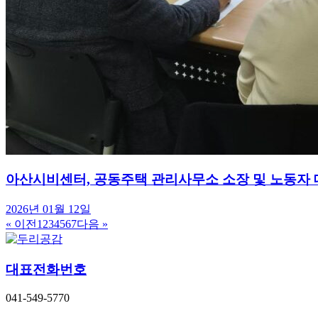
아산시비센터, 공동주택 관리사무소 소장 및 노동자 
2026년 01월 12일
« 이전
1
2
3
4
5
6
7
다음 »
대표전화번호
041-549-5770