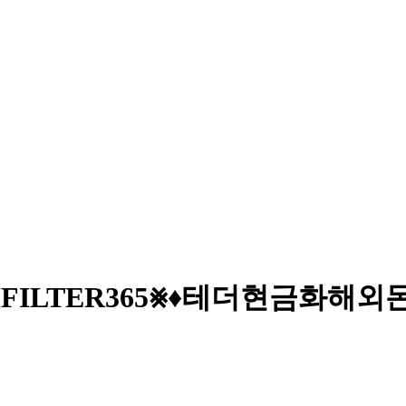
레@CASHFILTER365⨳♦테더현금화해