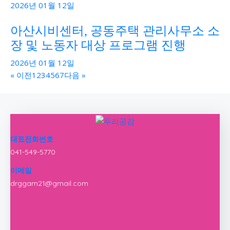
2026년 01월 12일
아산시비센터, 공동주택 관리사무소 소
장 및 노동자 대상 프로그램 진행
2026년 01월 12일
« 이전
1
2
3
4
5
6
7
다음 »
대표전화번호
041-549-5770
이메일
drggam21@gmail.com