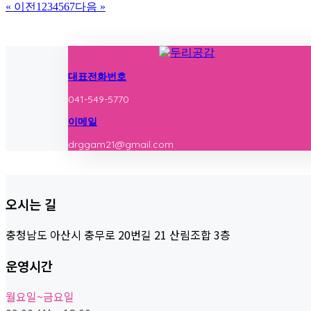
« 이전
1
2
3
4
5
6
7
다음 »
대표전화번호
041-549-5770
이메일
drggam21@gmail.com
오시는 길
충청남도 아산시 충무로 20번길 21 산림조합 3층
운영시간
월요일~금요일