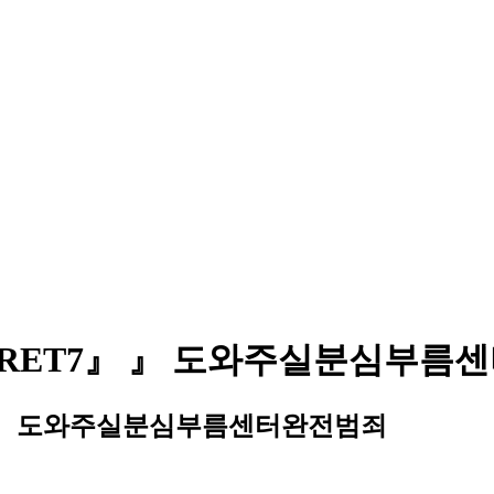
텔레@BSECRET7』 』 도와주실분심
RET7』 』 도와주실분심부름센터완전범죄