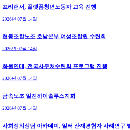
프리랜서, 플랫폼청년노동자 교육 진행
2026년 07월 14일
신청 및
협동조합노조 호남본부 여성조합원 수련회
이름
*
2026년 07월 14일
전화번
Email
신청구분
신청 구
화물연대, 전국사무처수련회 프로그램 진행
신청 내
2026년 07월 14일
신청 내
Phone
금속노조 일진하이솔루스지회
메일 보
2026년 07월 14일
사회정의상담 아카데미, 일터 산재경험자 사례연구 