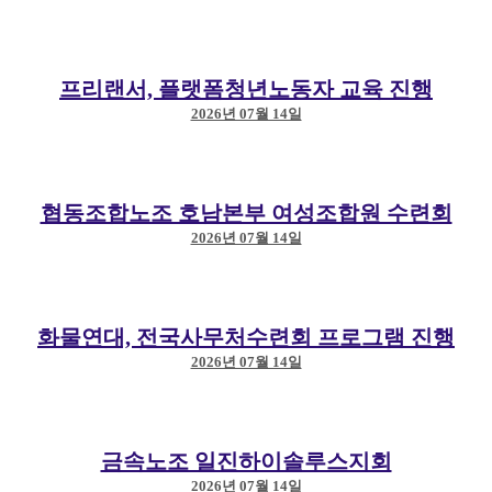
이름
*
프리랜서, 플랫폼청년노동자 교육 진행
전화번호
*
2026년 07월 14일
Email
협동조합노조 호남본부 여성조합원 수련회
2026년 07월 14일
신청 구분
*
신청구분
화물연대, 전국사무처수련회 프로그램 진행
2026년 07월 14일
신청 내용
금속노조 일진하이솔루스지회
2026년 07월 14일