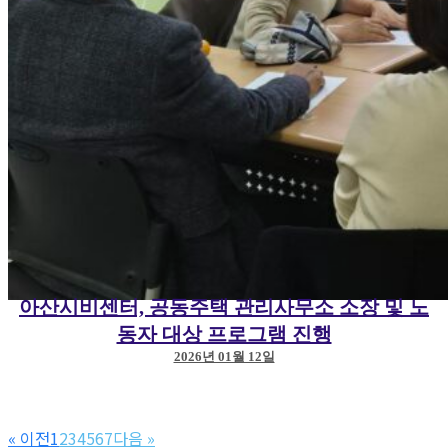
아산시비센터, 공동주택 관리사무소 소장 및 노
동자 대상 프로그램 진행
2026년 01월 12일
« 이전
1
2
3
4
5
6
7
다음 »