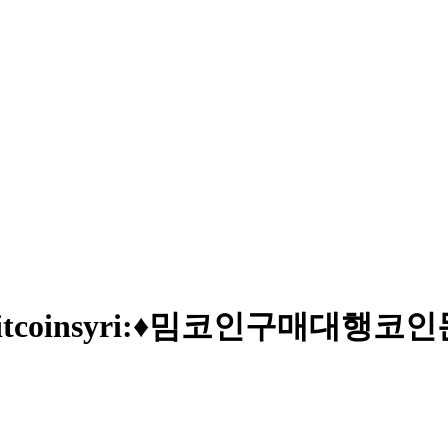
그램@bitcoinsyri:♦밈코인구매대행