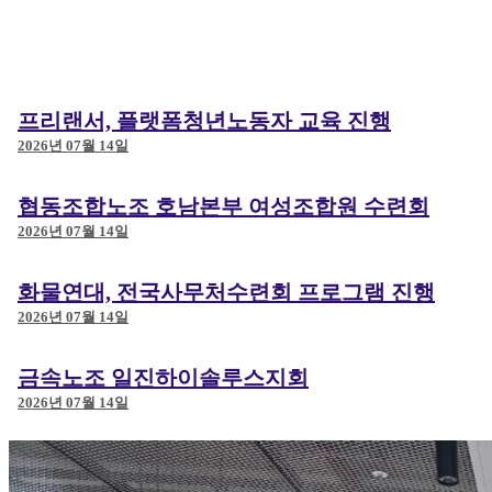
프리랜서, 플랫폼청년노동자 교육 진행
2026년 07월 14일
신청 및 문의 
협동조합노조 호남본부 여성조합원 수련회
2026년 07월 14일
이름
*
전화번호
*
화물연대, 전국사무처수련회 프로그램 진행
Email
신청구분
2026년 07월 14일
신청 구분
*
신청 내용
금속노조 일진하이솔루스지회
신청 내용을 간단히 
2026년 07월 14일
Email
메일 보내기