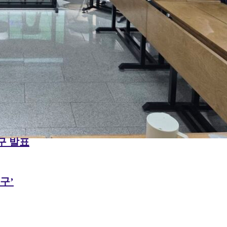
구 발표
구’