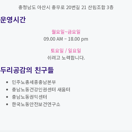
충청남도 아산시 충무로 20번길 21 산림조합 3층
운영시간
월요일~금요일
09.00 AM – 18.00 pm
토요일 / 일요일
쉬려고 노력합니다.
두리공감의 친구들
민주노총세종충남본부
충남노동건강인권센터 새움터
충남노동권익센터
한국노동안전보건연구소