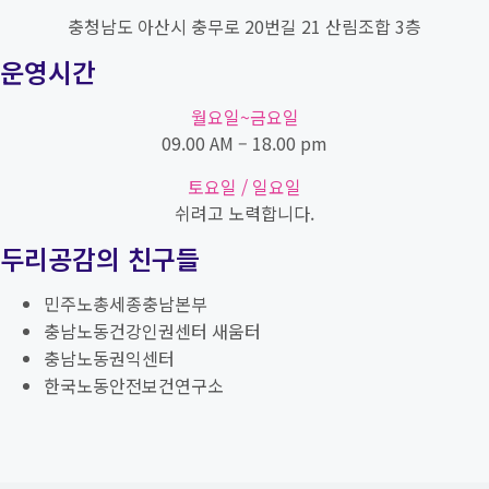
충청남도 아산시 충무로 20번길 21 산림조합 3층
운영시간
월요일~금요일
09.00 AM – 18.00 pm
토요일 / 일요일
쉬려고 노력합니다.
두리공감의 친구들
민주노총세종충남본부
충남노동건강인권센터 새움터
충남노동권익센터
한국노동안전보건연구소