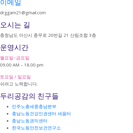
이메일
drggam21@gmail.com
오시는 길
충청남도 아산시 충무로 20번길 21 산림조합 3층
운영시간
월요일~금요일
09.00 AM – 18.00 pm
토요일 / 일요일
쉬려고 노력합니다.
두리공감의 친구들
민주노총세종충남본부
충남노동건강인권센터 새움터
충남노동권익센터
한국노동안전보건연구소