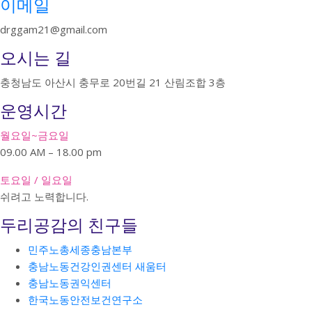
이메일
drggam21@gmail.com
오시는 길
충청남도 아산시 충무로 20번길 21 산림조합 3층
운영시간
월요일~금요일
09.00 AM – 18.00 pm
토요일 / 일요일
쉬려고 노력합니다.
두리공감의 친구들
민주노총세종충남본부
충남노동건강인권센터 새움터
충남노동권익센터
한국노동안전보건연구소